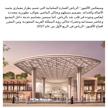
وسيعكس الأڤنيوز- الرياض العمارة السلمانية التي تتسم بطراز معماري يجسد
الأصالة والحداثة، بتصميم مستلهم ويحاكي الماضي بقوالب تطويرية متجددة
ليعكس وجوده في قلب نجد بالرياض، كما سيتميز بتصاميم حديثة داخل المجمع
وعناصر مستدامة وخضراء تحاكي رؤية المملكة العربية السعودية. ومن المقرر
افتتاح الأڤنيوز- الرياض في الربع الأول من عام 2027.