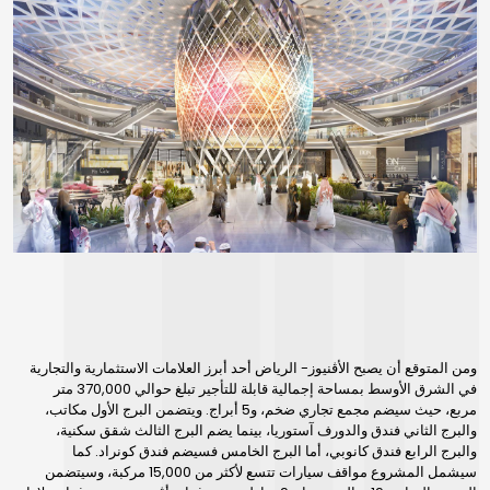
ومن المتوقع أن يصبح الأڤنيوز- الرياض أحد أبرز العلامات الاستثمارية والتجارية
في الشرق الأوسط بمساحة إجمالية قابلة للتأجير تبلغ حوالي 370,000 متر
مربع، حيث سيضم مجمع تجاري ضخم، و5 أبراج. ويتضمن البرج الأول مكاتب،
والبرج الثاني فندق والدورف آستوريا، بينما يضم البرج الثالث شقق سكنية،
والبرج الرابع فندق كانوبي، أما البرج الخامس فسيضم فندق كونراد. كما
سيشمل المشروع مواقف سيارات تتسع لأكثر من 15,000 مركبة، وسيتضمن