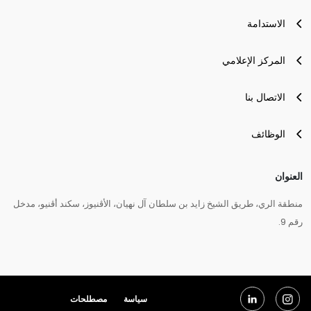
الاستدامة
المركز الإعلامي
الاتصال بنا
الوظائف
العنوان
منطقة الري، طريق الشيخ زايد بن سلطان آل نهيان، الأڤنيوز، سكند أڤنيو، مدخل
رقم 9.
سياسة
مصطلحات