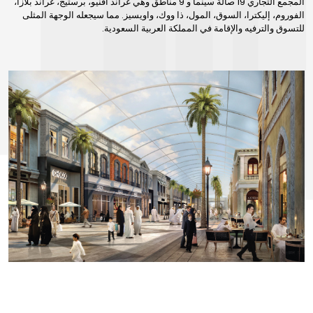
المجمع التجاري 19 صالة سينما و 9 مناطق وهي غراند أڤنيو، برستيج، غراند بلازا،
الفوروم، إليكترا، السوق، المول، ذا ووك، واويسيز. مما سيجعله الوجهة المثلى
للتسوق والترفيه والإقامة في المملكة العربية السعودية.